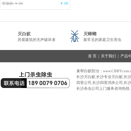
市场价:￥.00
￥.00
灭白蚁
灭蟑螂
房屋建筑的无声破坏者
最常见的家庭卫生害虫
首 页
|
关于我们
|
产品
巢帮白蚁防治：www.CBBY.com.
长沙灭白蚁,长沙专业灭白蚁,长
四害公司,长沙四害消杀公司,长
长沙杀虫公司上门服务咨询热线：189