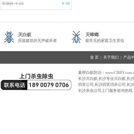
市场价:￥.00
￥.00
灭白蚁
灭蟑螂
房屋建筑的无声破坏者
最常见的家庭卫生害虫
首 页
|
关于我们
|
产品
巢帮白蚁防治：www.CBBY.com.
长沙灭白蚁,长沙专业灭白蚁,长
四害公司,长沙四害消杀公司,长
长沙杀虫公司上门服务咨询热线：189