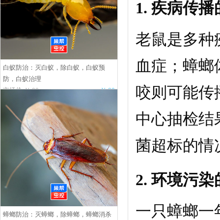
1. 疾病传
老鼠是多种
血症；蟑螂
白蚁防治：灭白蚁，除白蚁，白蚁预
防，白蚁治理
咬则可能传
市场价:￥.00
￥.00
中心抽检结
菌超标的情
2. 环境污
一只蟑螂一
蟑螂防治：灭蟑螂，除蟑螂，蟑螂消杀