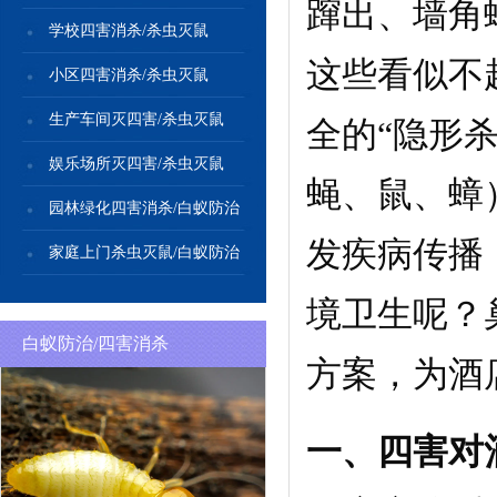
蹿出、墙角
学校四害消杀/杀虫灭鼠
这些看似不
小区四害消杀/杀虫灭鼠
生产车间灭四害/杀虫灭鼠
全的“隐形
娱乐场所灭四害/杀虫灭鼠
蝇、鼠、蟑
园林绿化四害消杀/白蚁防治
发疾病传播
家庭上门杀虫灭鼠/白蚁防治
境卫生呢？
白蚁防治/四害消杀
方案，为酒
一、四害对