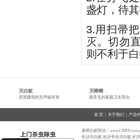
盏灯，待其
3.用扫帚
灭。切勿
则不利于白
灭白蚁
灭蟑螂
房屋建筑的无声破坏者
最常见的家庭卫生害虫
首 页
|
关于我们
|
产品
巢帮白蚁防治：www.CBBY.com.
长沙灭白蚁,长沙专业灭白蚁,长