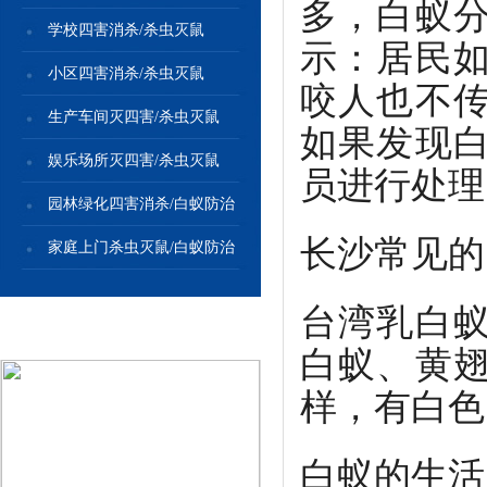
多，白蚁
学校四害消杀/杀虫灭鼠
示：居民
小区四害消杀/杀虫灭鼠
咬人也不
生产车间灭四害/杀虫灭鼠
如果发现
娱乐场所灭四害/杀虫灭鼠
员进行处理
园林绿化四害消杀/白蚁防治
长沙常见的
家庭上门杀虫灭鼠/白蚁防治
台湾乳白
白蚁防治/四害消杀
白蚁、黄
样，有白色
白蚁的生活