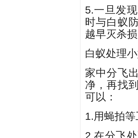
5.一旦发
时与白蚁
越早灭杀损
白蚁处理小
家中分飞
净，再找
可以：
1.用蝇拍
2.在分飞