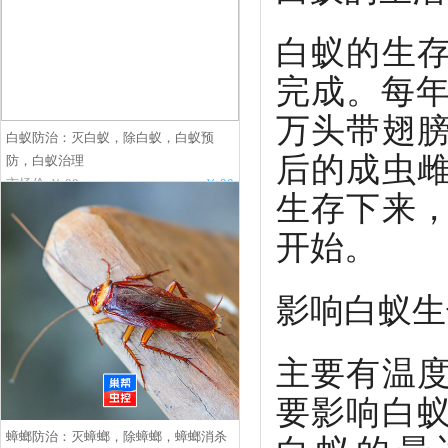
白蚁的生
完成。每年
万头带翅
白蚁防治：灭白蚁，除白蚁，白蚁预
后的成虫
防，白蚁治理
市场价:￥.00
￥.00
生存下来
开始。
影响白蚁生
主要有温
要影响白
蟑螂防治：灭蟑螂，除蟑螂，蟑螂消杀