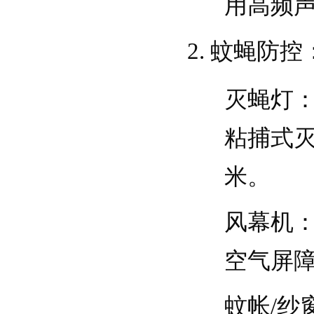
用高频
蚊蝇防控
灭蝇灯
粘捕式灭
米。
风幕机
空气屏
蚊帐/纱