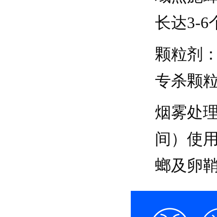
长达3-
颗粒剂
专杀颗
烟雾处
间）使
螂及卵