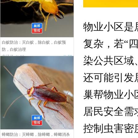
物业小区是
复杂，若“
白蚁防治：灭白蚁，除白蚁，白蚁预
防，白蚁治理
市场价:￥.00
￥.00
染公共区域
还可能引发
巢帮物业小
居民安全需
控制虫害密
蟑螂防治：灭蟑螂，除蟑螂，蟑螂消杀