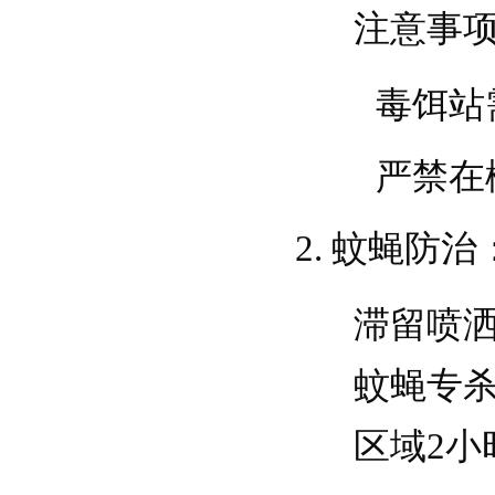
注意事
毒饵站
严禁在
蚊蝇防治
滞留喷
蚊蝇专
区域2小